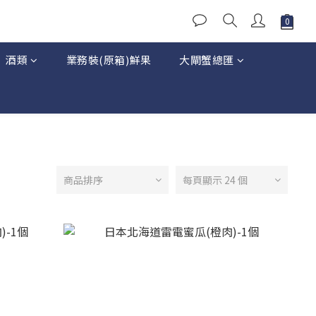
酒類
業務裝(原箱)鮮果
大閘蟹總匯
商品排序
每頁顯示 24 個