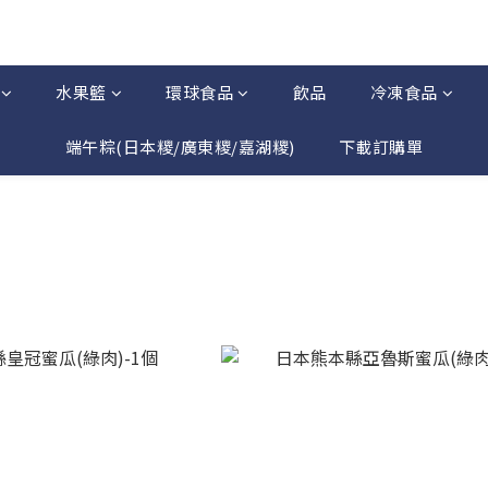
水果籃
環球食品
飲品
冷凍食品
端午粽(日本糭/廣東糭/嘉湖糭)
下載訂購單