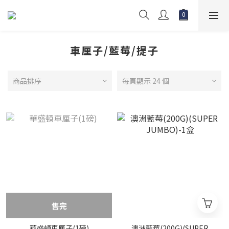
車厘子/藍莓/提子
商品排序
每頁顯示 24 個
售完
華盛頓車厘子(1磅)
澳洲藍莓(200G)(SUPER