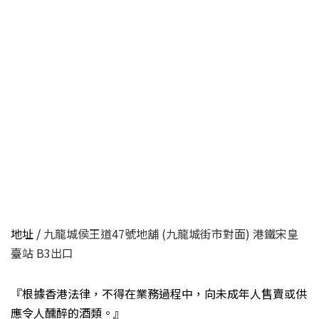
地址 /
九龍城侯王道47號地舖 (九龍城街市對面) 港鐵宋皇
臺站 B3出口
『根據香港法律，不得在業務過程中，向未成年人售賣或供
應令人醺醉的酒類。』