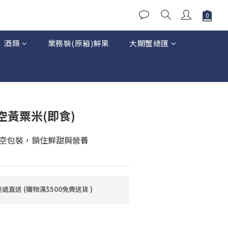
酒類
業務裝(原箱)鮮果
大閘蟹總匯
立即購買
空黃粟米(即食)
空包裝，鎖住鮮甜與營養
直送 (購物滿$500免費送貨 )