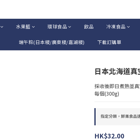
水果籃
環球食品
飲品
冷凍食品
端午粽(日本糭/廣東糭/嘉湖糭)
下載訂購單
日本北海道真
採收後即日煮熟並真
每個(300g)
指定分類，鮮果食品速遞
HK$32.00