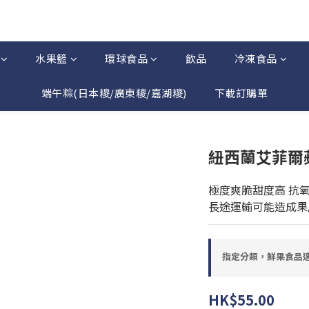
水果籃
環球食品
飲品
冷凍食品
端午粽(日本糭/廣東糭/嘉湖糭)
下載訂購單
紐西蘭艾菲爾蘋
極度爽脆甜度高 抗
長途運輸可能造成果
指定分類，鮮果食品速遞
HK$55.00