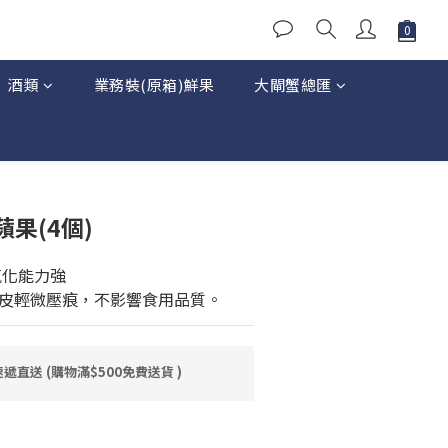
酒類
業務裝(原箱)鮮果
大閘蟹總匯
立即購買
果(4個)
氧化能力強
皮輕微壓痕，不影響食用品質。
直送 (購物滿$500免費送貨 )