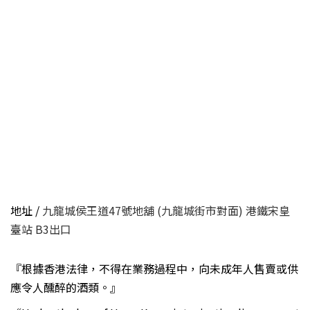
地址 /
九龍城侯王道47號地舖 (九龍城街市對面) 港鐵宋皇
臺站 B3出口
『根據香港法律，不得在業務過程中，向未成年人售賣或供
應令人醺醉的酒類。』