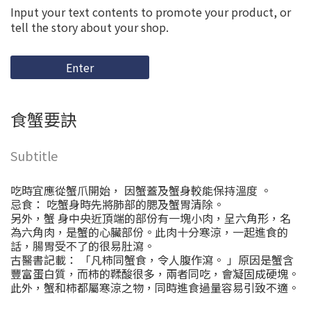
Input your text contents to promote your product, or
tell the story about your shop.
Enter
食蟹要訣
Subtitle
吃時宜應從蟹爪開始， 因蟹蓋及蟹身較能保持溫度 。
忌食： 吃蟹身時先將肺部的腮及蟹胃清除。
另外，蟹 身中央近頂端的部份有一塊小肉，呈六角形，名
為六角肉，是蟹的心臟部份。此肉十分寒涼，一起進食的
話，腸胃受不了的很易肚瀉。
古醫書記載： 「凡柿同蟹食，令人腹作瀉。 」原因是蟹含
豐富蛋白質，而柿的鞣酸很多，兩者同吃，會凝固成硬塊。
此外，蟹和柿都屬寒涼之物，同時進食過量容易引致不適。