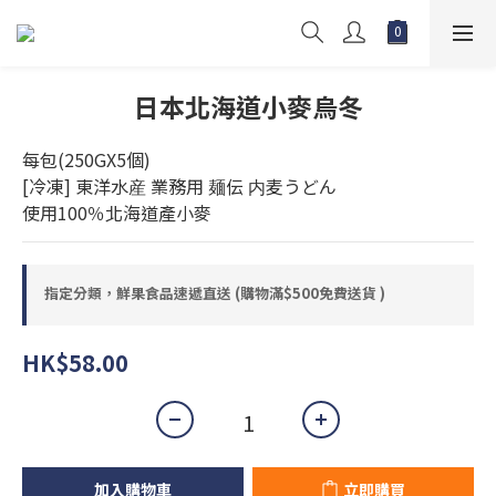
日本北海道小麥烏冬
每包(250GX5個)
[冷凍] 東洋水産 業務用 麺伝 内麦うどん
使用100％北海道產小麥
指定分類，鮮果食品速遞直送 (購物滿$500免費送貨 )
HK$58.00
加入購物車
立即購買